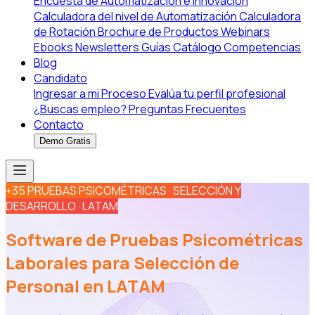
Encuesta de Automatización e Innovación
Calculadora del nivel de Automatización
Calculadora
de Rotación
Brochure de Productos
Webinars
Ebooks
Newsletters
Guías
Catálogo Competencias
Blog
Candidato
Ingresar a mi Proceso
Evalúa tu perfil profesional
¿Buscas empleo?
Preguntas Frecuentes
Contacto
Demo Gratis
+35 PRUEBAS PSICOMÉTRICAS · SELECCIÓN Y
DESARROLLO · LATAM
Software de Pruebas Psicométricas
Laborales para Selección de
Personal en LATAM