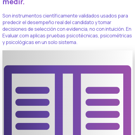
medir.
Son instrumentos científicamente validados usados para
predecir el desempeño real del candidato y tomar
decisiones de selección con evidencia, no con intuición. En
Evaluar.com aplicas pruebas psicotécnicas, psicométricas
y psicológicas en un solo sistema.