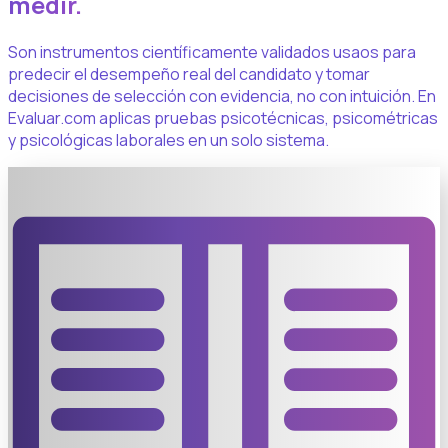
medir.
Son instrumentos científicamente validados usaos para
predecir el desempeño real del candidato y tomar
decisiones de selección con evidencia, no con intuición. En
Evaluar.com aplicas pruebas psicotécnicas, psicométricas
y psicológicas laborales en un solo sistema.