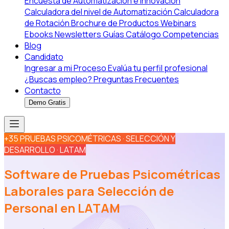
Encuesta de Automatización e Innovación
Calculadora del nivel de Automatización
Calculadora
de Rotación
Brochure de Productos
Webinars
Ebooks
Newsletters
Guías
Catálogo Competencias
Blog
Candidato
Ingresar a mi Proceso
Evalúa tu perfil profesional
¿Buscas empleo?
Preguntas Frecuentes
Contacto
Demo Gratis
+35 PRUEBAS PSICOMÉTRICAS · SELECCIÓN Y
DESARROLLO · LATAM
Software de Pruebas Psicométricas
Laborales para Selección de
Personal en LATAM