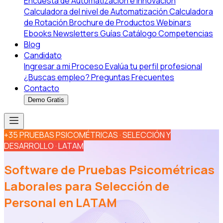
Encuesta de Automatización e Innovación
Calculadora del nivel de Automatización
Calculadora
de Rotación
Brochure de Productos
Webinars
Ebooks
Newsletters
Guías
Catálogo Competencias
Blog
Candidato
Ingresar a mi Proceso
Evalúa tu perfil profesional
¿Buscas empleo?
Preguntas Frecuentes
Contacto
Demo Gratis
+35 PRUEBAS PSICOMÉTRICAS · SELECCIÓN Y
DESARROLLO · LATAM
Software de Pruebas Psicométricas
Laborales para Selección de
Personal en LATAM