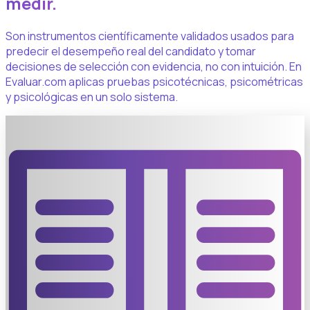
medir.
Son instrumentos científicamente validados usados para
predecir el desempeño real del candidato y tomar
decisiones de selección con evidencia, no con intuición. En
Evaluar.com aplicas pruebas psicotécnicas, psicométricas
y psicológicas en un solo sistema.