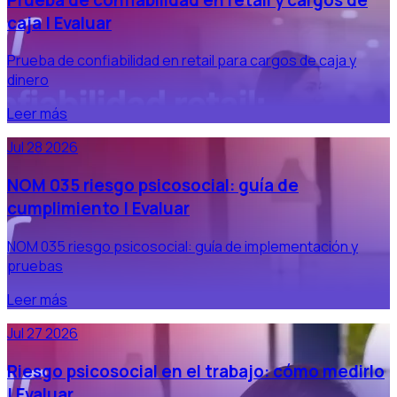
caja | Evaluar
Prueba de confiabilidad en retail para cargos de caja y
dinero
Leer más
Jul 28 2026
NOM 035 riesgo psicosocial: guía de
cumplimiento | Evaluar
NOM 035 riesgo psicosocial: guía de implementación y
pruebas
Leer más
Jul 27 2026
Riesgo psicosocial en el trabajo: cómo medirlo
| Evaluar