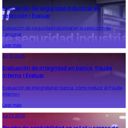
Evaluación de seguridad industrial en
selección | Evaluar
Evaluación de seguridad industrial en la selección de
personal
Leer más
Jul 30 2026
Evaluación de integridad en banca: fraude
interno | Evaluar
Evaluación de integridad en banca: cómo reducir el fraude
interno+
Leer más
Jul 29 2026
Prueba de confiabilidad en retail y cargos de