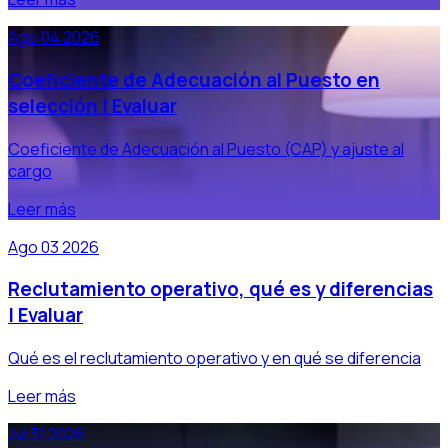
Ago 04 2026
Coeficiente de Adecuación al Puesto en
selección | Evaluar
Coeficiente de Adecuación al Puesto (CAP) y ajuste al
cargo
Leer más
Ago 03 2026
Reclutamiento operativo, qué es y diferencias
| Evaluar
Qué es el reclutamiento operativo y en qué se diferencia
Leer más
Jul 31 2026