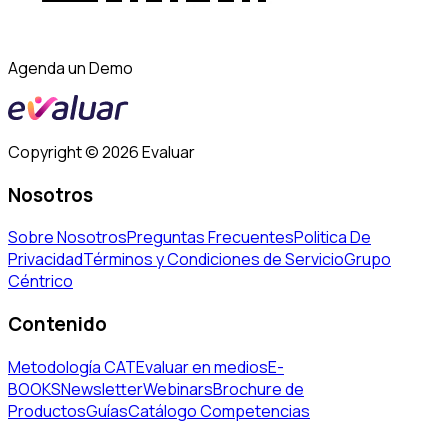
Agenda un Demo
Copyright ©
2026
Evaluar
Nosotros
Sobre Nosotros
Preguntas Frecuentes
Politica De
Privacidad
Términos y Condiciones de Servicio
Grupo
Céntrico
Contenido
Metodología CAT
Evaluar en medios
E-
BOOKS
Newsletter
Webinars
Brochure de
Productos
Guías
Catálogo Competencias